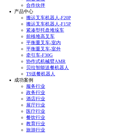
合作伙伴
产品中心
搬运叉车机器人-F20P
搬运叉车机器人-F15P
紧凑型托盘堆垛车
前移堆高叉车
平衡重叉车-室内
平衡重叉车-室外
牵引车-F30G
协作式机械臂AMR
贝拉智能送餐机器人
T9送餐机器人
成功案例
服务行业
政务行业
酒店行业
展厅行业
医疗行业
餐饮行业
教育行业
旅游行业