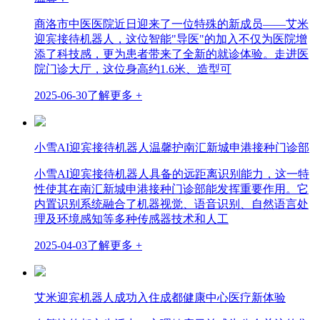
商洛市中医医院近日迎来了一位特殊的新成员——艾米
迎宾接待机器人，这位智能"导医"的加入不仅为医院增
添了科技感，更为患者带来了全新的就诊体验。走进医
院门诊大厅，这位身高约1.6米、造型可
2025-06-30
了解更多 +
小雪AI迎宾接待机器人温馨护南汇新城申港接种门诊部
小雪AI迎宾接待机器人具备的远距离识别能力，这一特
性使其在南汇新城申港接种门诊部能发挥重要作用。它
内置识别系统融合了机器视觉、语音识别、自然语言处
理及环境感知等多种传感器技术和人工
2025-04-03
了解更多 +
艾米迎宾机器人成功入住成都健康中心医疗新体验