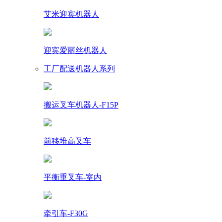
艾米迎宾机器人
迎宾爱丽丝机器人
工厂配送机器人系列
搬运叉车机器人-F15P
前移堆高叉车
平衡重叉车-室内
牵引车-F30G