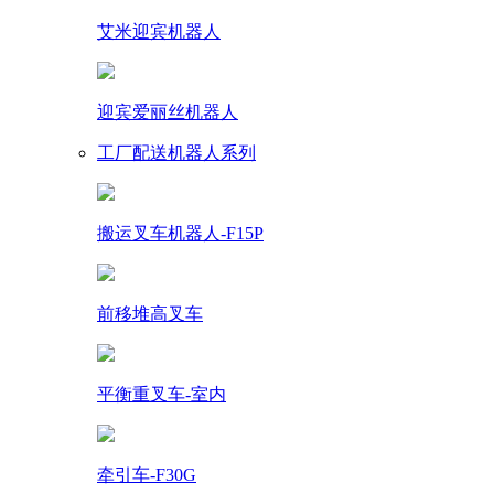
艾米迎宾机器人
迎宾爱丽丝机器人
工厂配送机器人系列
搬运叉车机器人-F15P
前移堆高叉车
平衡重叉车-室内
牵引车-F30G