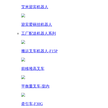
艾米迎宾机器人
迎宾爱丽丝机器人
工厂配送机器人系列
搬运叉车机器人-F15P
前移堆高叉车
平衡重叉车-室内
牵引车-F30G