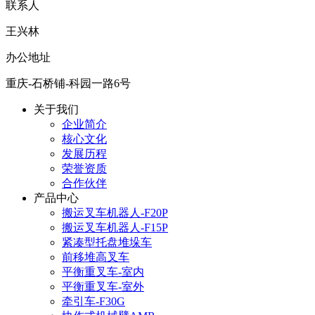
联系人
王兴林
办公地址
重庆-石桥铺-科园一路6号
关于我们
企业简介
核心文化
发展历程
荣誉资质
合作伙伴
产品中心
搬运叉车机器人-F20P
搬运叉车机器人-F15P
紧凑型托盘堆垛车
前移堆高叉车
平衡重叉车-室内
平衡重叉车-室外
牵引车-F30G